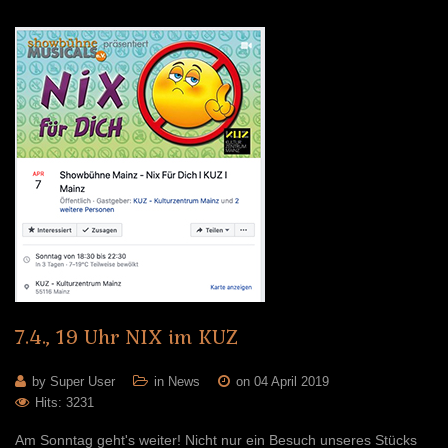
7.4.,
19
Uhr
NIX
im
KUZ
by Super User
in
News
on 04 April 2019
Hits: 3231
Am Sonntag geht's weiter! Nicht nur ein Besuch unseres Stücks