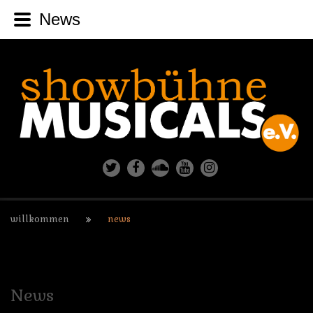
News
willkommen
news
News