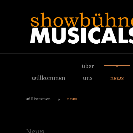
über
willkommen
uns
news
willkommen
news
News