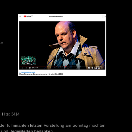
er
Hits: 3414
h der fulminanten letzten Vorstellung am Sonntag möchten
en und Begeisterten bedanken.