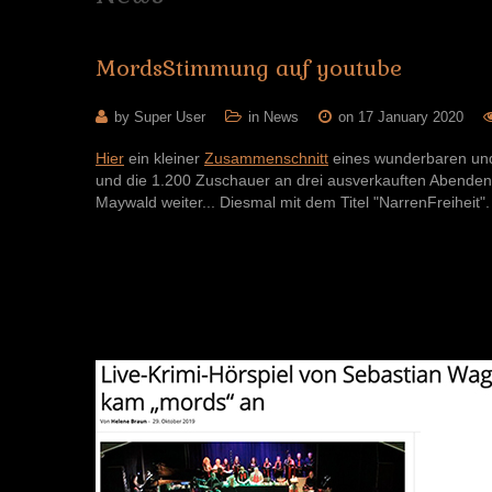
MordsStimmung
auf
youtube
by Super User
in
News
on 17 January 2020
Hier
ein kleiner
Zusammenschnitt
eines wunderbaren und 
und die 1.200 Zuschauer an drei ausverkauften Abende
Maywald weiter... Diesmal mit dem Titel "NarrenFreiheit".