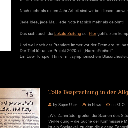
Nach mehr als einem Jahr Arbeit sind wir bei diesem umwerf
Jede Idee, jede Mail, jede Note hat sich mehr als gelohnt!
Das sieht auch die
Lokale Zeitung
so.
Hier
geht's zum komp
Und weil nach der Premiere immer vor der Premiere ist, bas
Der Titel für unser Projekt 2020 ist: „NarrenFreiheit“.
Ein Live-Hörspiel Thriller mit symphonischem Blasorchester.
Tolle
Besprechung
in
der
All
by Super User
in
News
on 31 Oct
„Wie Zahnräder greifen die Szenen des Stüc
Verkleidung – die Suche der Kommissare M
ist ein Spektakel, zu dem die eigene Fantasi