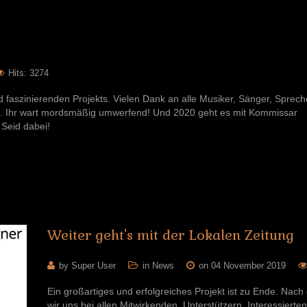
Hits: 3274
faszinierenden Projekts. Vielen Dank an alle Musiker, Sänger, Sprech
n. Ihr wart mordsmäßig umwerfend! Und 2020 geht es mit Kommissar
 Seid dabei!
Weiter
geht's
mit
der
Lokalen
Zeitung
by Super User
in
News
on 04 November 2019
Ein großartiges und erfolgreiches Projekt ist zu Ende. Nac
wir uns bei allen Mitwirkenden, Unterstützern, Interessiert