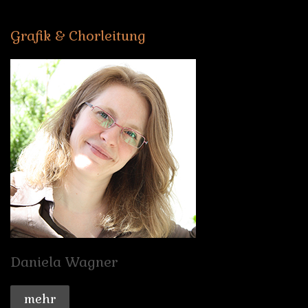
Grafik
&
Chorleitung
Daniela
Wagner
mehr