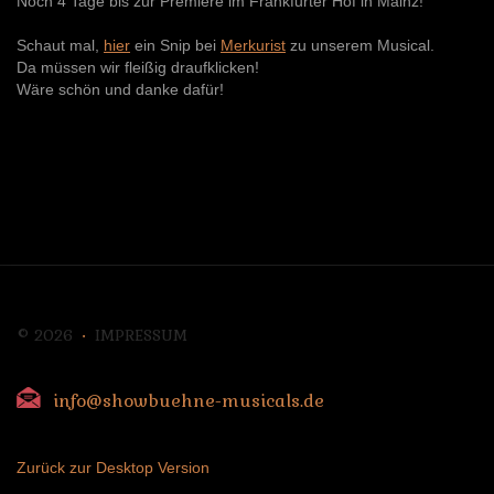
Noch 4 Tage bis zur Premiere im Frankfurter Hof in Mainz!
Schaut mal,
hier
ein Snip bei
Merkurist
zu unserem Musical.
Da müssen wir fleißig draufklicken!
Wäre schön und danke dafür!
©
2026
IMPRESSUM
info@showbuehne-musicals.de
Zurück zur Desktop Version