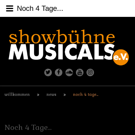
Noch 4 Tage...
willkommen
news
noch 4 tage...
Noch
4
Tage...