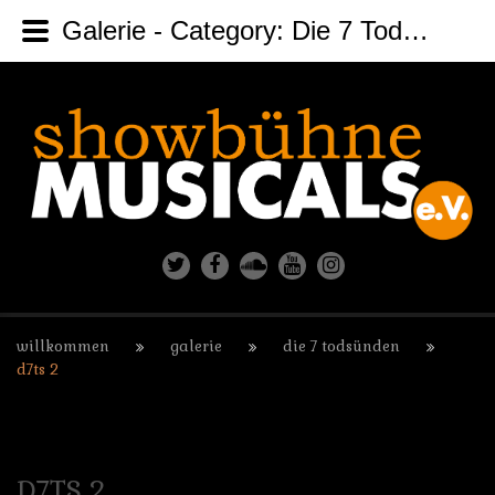
Galerie - Category: Die 7 Todsünden - Image: D7TS 2
willkommen
galerie
die 7 todsünden
d7ts 2
D7TS
2