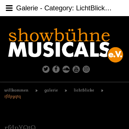
Galerie - Category: LichtBlicke - Image: rfdpYQtQ
willkommen
galerie
lichtblicke
rfdpyqtq
rfdpYQtQ