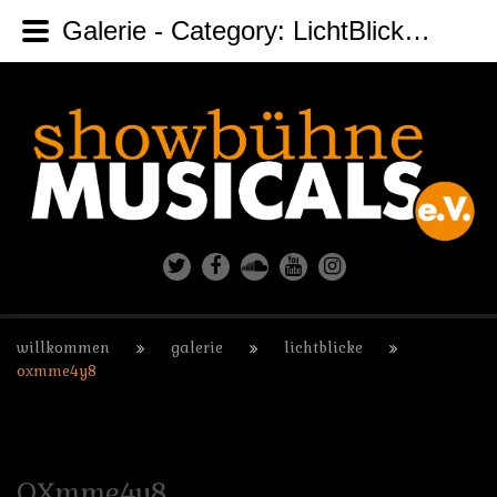
Galerie - Category: LichtBlicke - Image: OXmme4y8
willkommen
galerie
lichtblicke
oxmme4y8
OXmme4y8