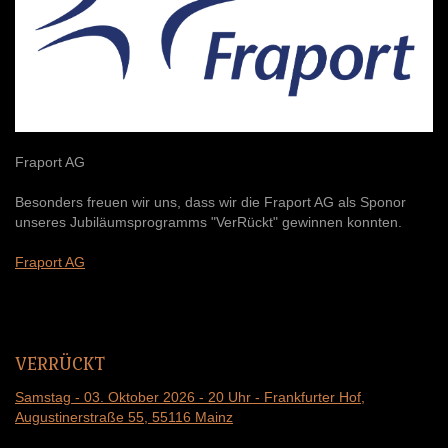
Fraport AG
Besonders freuen wir uns, dass wir die Fraport AG als Sponor
unseres Jubiläumsprogramms "VerRückt" gewinnen konnten.
Fraport AG
VERRÜCKT
Samstag - 03. Oktober 2026 - 20 Uhr - Frankfurter Hof
,
Augustinerstraße 55,
55116 Mainz